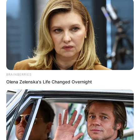
Tampil Lebih Modern, 7 Potret
Hasil Renovasi Rumah Berusia
90 Tahun
BRAINBERRIES
Olena Zelenska's Life Changed Overnight