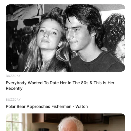
HOME
INSPIRASI
STYLE
FILM &
NGAKAK
QUOTES
HYPE
MORE
SERIES
BUZZDAY
Everybody Wanted To Date Her In The 80s & This Is Her
Recently
BUZZDAY
Polar Bear Approaches Fishermen - Watch