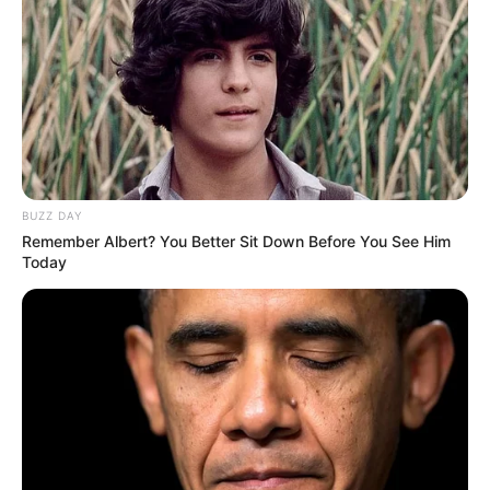
BUZZ DAY
Remember Albert? You Better Sit Down Before You See Him
Today
Menceritakan seorang anak remaja laki-laki bernama Joko (Rey
Bong), ia berasal dari keluarga miskin serta ibunya adalah seorang
pembantu di sebuah SMP swasta.
Joko tidak pernah mengetahui keberadaan ayahnya, sehingga ia
menjadi bahan olokan teman sekelasnya.