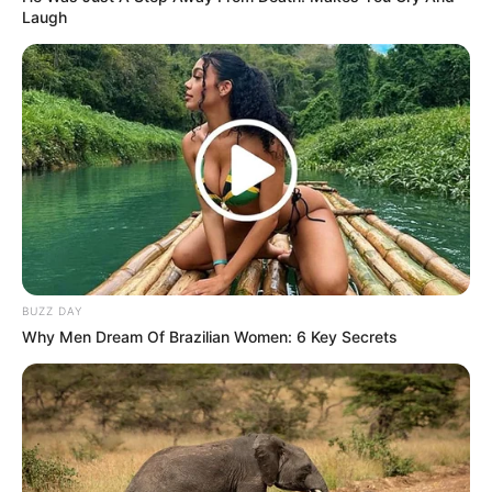
Laugh
Serem! 9 Chat Ojek Online &
Pelanggan Ini Bikin Auto
Merinding
BUZZ DAY
Why Men Dream Of Brazilian Women: 6 Key Secrets