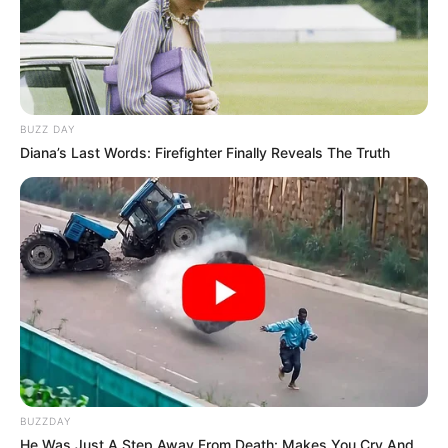
BUZZ DAY
Diana’s Last Words: Firefighter Finally Reveals The Truth
BUZZDAY
He Was Just A Step Away From Death: Makes You Cry And