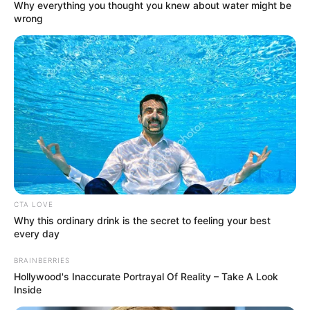
Why everything you thought you knew about water might be
wrong
8 Kata Lucu Seputar Malam
Minggu ala Jomblo yang Bikin
Ngenes
10 Desain Kanopi Tempat
CTA LOVE
Tidur, Serasa Beristirahat di
Why this ordinary drink is the secret to feeling your best
Kamar Raja
every day
BRAINBERRIES
Hollywood's Inaccurate Portrayal Of Reality – Take A Look
Inside