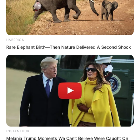
Bikin Ngakak, 10 Potret
Cosplay Murah Pakai Bahan
Seadanya
HABERION
Rare Elephant Birth—Then Nature Delivered A Second Shock
Anti Mainstream, 10 Cara
Membawa Barang Belanjaan
Versi Warga Thailand
INSTANTHUB
Melania Trump Moments We Can't Believe Were Caught On