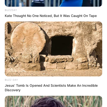
BUZZDAY
Kate Thought No One Noticed, But It Was Caught On Tape
(foto: instagram/sctv)
PLOT CERITA DARI JENDELA SMP
BUZZ DAY
Jesus' Tomb Is Opened And Scientists Make An Incredible
Discovery