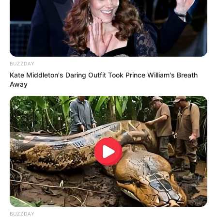
Bukan Karena Tak Cinta
Tangan diatas
BUZZDAY
Kate Middleton's Daring Outfit Took Prince William's Breath
Away
Preman Pensiun 9
Romansa Kampung
Dangdut
Cinta Di Ujung Sajadah
Samuel
BUZZDAY