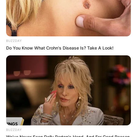
BUZZDAY
Do You Know What Crohn's Disease Is? Take A Look!
BUZZDAY
We’ve Never Seen Dolly Parton's Hand, And For Good Reason