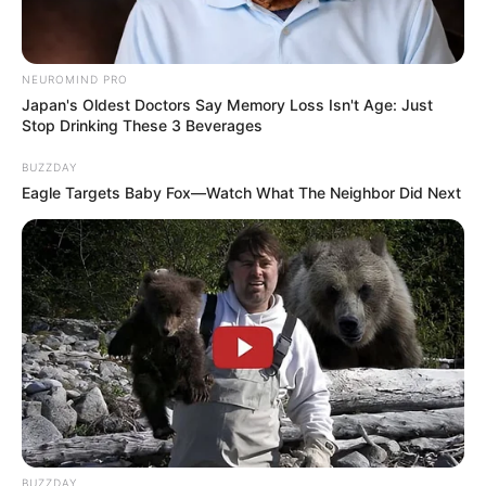
PEMERAN PENDUKUNG
Keisha Alvaro sebagai Roni
NEUROMIND PRO
Emiliano Fernando Cortizo sebagai Gino
Japan's Oldest Doctors Say Memory Loss Isn't Age: Just
Stop Drinking These 3 Beverages
Renald Ramadhan sebagai Satria
Ratu Sofya sebagai Lili
BUZZDAY
Eagle Targets Baby Fox—Watch What The Neighbor Did Next
Rayensyah Rassya Hidayah sebagai Indro
Aqeela Calista sebagai Ria
Saskia Chadwick sebagai Santi
Dianda Sabrina sebagai Gina
Jefan Nathanio sebagai Beben
Gemavya sebagai Edo
TAGS
DARI JENDELA SMP
ONGOING
SINETRON
BUZZDAY