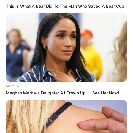
This Is What A Bear Did To The Man Who Saved A Bear Cub
BUZZDAY
Meghan Markle's Daughter All Grown Up — See Her Now!