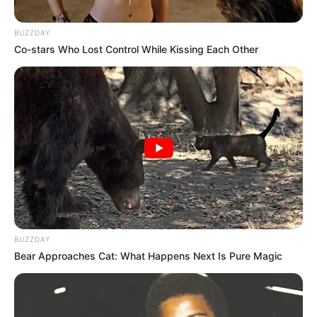
BUZZDAY
Co-stars Who Lost Control While Kissing Each Other
BUZZDAY
Bear Approaches Cat: What Happens Next Is Pure Magic
SINOPSIS
Sinopsis Dari Jendela SMP