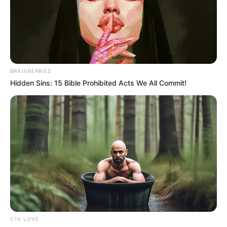
Fail! 10 Potret Makanan Gagal
Dimasak yang Bikin Kamu
Nggak Selera
BRAINBERRIES
Hidden Sins: 15 Bible Prohibited Acts We All Commit!
10 Pose Manekin Anti
Mainstream yang Konyol
Banget
CTA LOVE